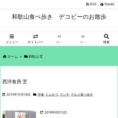
RSS
Feedly
和歌山食べ歩き デコピーのお散歩
メニュー
サイドバー
前へ
次へ
検索
ホーム
>
和歌山 芝
西洋食房 芝
2015年10月19日
洋食
,
とんかつ
,
ランチ
,
グルメ食べ歩き
2016年6月13日