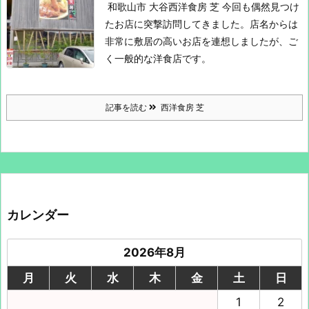
和歌山市 大谷
西洋食房 芝
今回も偶然見つけ
たお店に突撃訪問してきました。
店名からは
非常に敷居の高いお店を連想しましたが、ご
く一般的な洋食店です。
記事を読む
西洋食房 芝
カレンダー
2026年8月
月
火
水
木
金
土
日
1
2