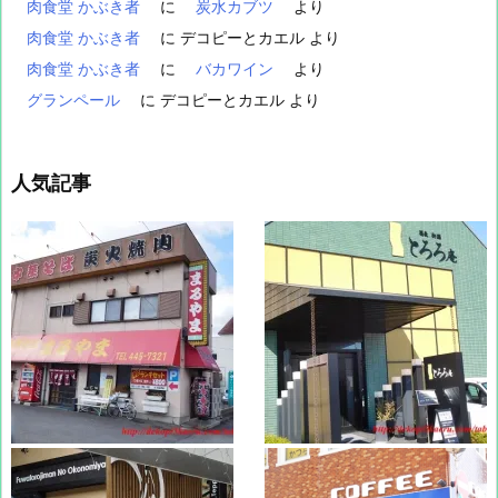
肉食堂 かぶき者
に
炭水カブツ
より
肉食堂 かぶき者
に
デコピーとカエル
より
肉食堂 かぶき者
に
バカワイン
より
グランペール
に
デコピーとカエル
より
人気記事