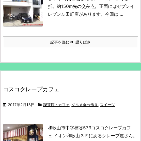
折。約150m先の交差点。
正面にはセブンイ
レブン友田町店があります。
今回は ...
記事を読む
語りばさ
コスコクレープカフェ
2017年2月13日
喫茶店・カフェ
,
グルメ食べ歩き
,
スイーツ
和歌山市中字楠谷573
コスコクレープカフ
ェ
イオン和歌山３Ｆにあるクレープ屋さん。