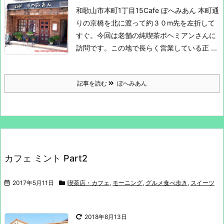
和歌山市本町1丁目15
Cafe ぼへみあん
本町通
りの京橋を北に渡って約３０m先を左折して
すぐ。
今回は老舗の純喫茶ボヘミアンさんに
訪問です。
この地で長らく営業している正 ...
記事を読む
ぼへみあん
カフェ ミント Part2
2017年5月11日
喫茶店・カフェ
,
モーニング
,
グルメ食べ歩き
,
スイーツ
2018年8月13日