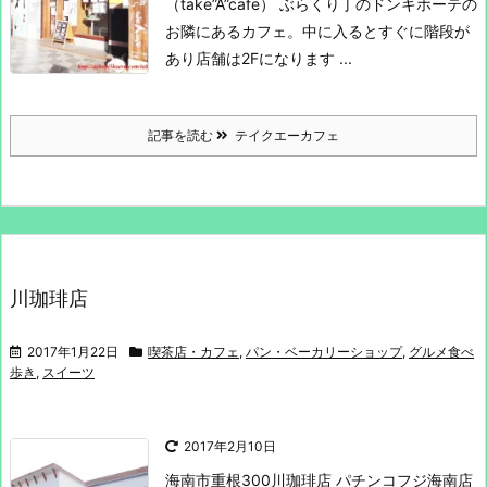
（take”A”cafe）
ぶらくり丁のドンキホーテの
お隣にあるカフェ。
中に入るとすぐに階段が
あり店舗は2Fになります ...
記事を読む
テイクエーカフェ
川珈琲店
2017年1月22日
喫茶店・カフェ
,
パン・ベーカリーショップ
,
グルメ食べ
歩き
,
スイーツ
2017年2月10日
海南市重根300
川珈琲店
パチンコフジ海南店