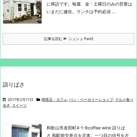
に再訪です。
毎週、金・土曜日のみの営業は
いまだに健在。
ランチは予約必須 ...
記事を読む
シュシュ Part2
語りばさ
2017年2月17日
喫茶店・カフェ
,
パン・ベーカリーショップ
,
グルメ食べ
歩き
,
スイーツ
和歌山市友田町4-1-8
coffee wine 語りば
さ
和駅前交差点を北進。一つ目の信号を左