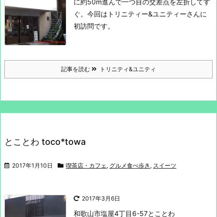
に約50m進んで一つ目の交差点を左折してす
ぐ。
今回はトリニティー&ユニティーさんに
初訪問です。
記事を読む
トリニティ&ユニティ
とことわ toco*towa
2017年1月10日
喫茶店・カフェ
,
グルメ食べ歩き
,
スイーツ
2017年3月6日
和歌山市塩屋4丁目6-57
とことわ