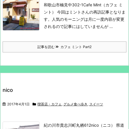
和歌山市楠見中302-1
Cafe Mint（カフェ ミ
ント）
今回はミントさんの再訪記事となりま
す。
人気のモーニングは月に一度内容が変更
されるので
記事にはしていませんが ...
記事を読む
カフェ ミント Part2
nico
2017年4月1日
喫茶店・カフェ
,
グルメ食べ歩き
,
スイーツ
紀の川市貴志川町丸栖612
nico（ニコ）
県道