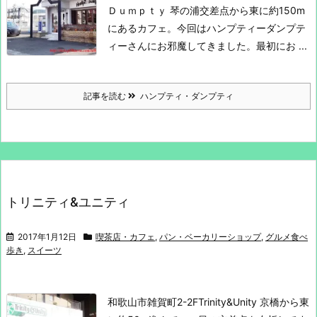
Ｄｕｍｐｔｙ
琴の浦交差点から東に約150m
にあるカフェ。
今回はハンプティーダンプテ
ィーさんにお邪魔してきました。
最初にお ...
記事を読む
ハンプティ・ダンプティ
トリニティ&ユニティ
2017年1月12日
喫茶店・カフェ
,
パン・ベーカリーショップ
,
グルメ食べ
歩き
,
スイーツ
和歌山市雑賀町2-2F
Trinity&Unity
京橋から東