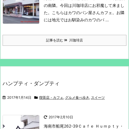
の南隣。
今回は川珈琲店にお邪魔して来まし
た。
こちらはカワのパン屋さんカフェ。
お隣
には地元ではお馴染みのカワのパ ...
記事を読む
川珈琲店
ハンプティ・ダンプティ
2017年1月14日
喫茶店・カフェ
,
グルメ食べ歩き
,
スイーツ
2017年2月10日
海南市船尾262-39
Ｃａｆｅ Ｈｕｍｐｔｙ・