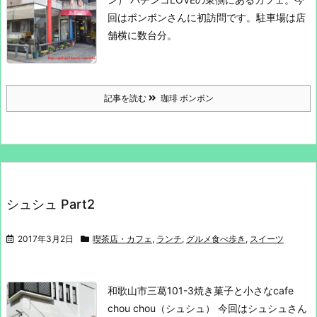
回はボンボンさんに初訪問です。
駐車場は店
舗横に数台分。
記事を読む
珈琲 ボンボン
シュシュ Part2
2017年3月2日
喫茶店・カフェ
,
ランチ
,
グルメ食べ歩き
,
スイーツ
和歌山市三葛101-3
焼き菓子と小さなcafe
chou chou（シュシュ）
今回はシュシュさん