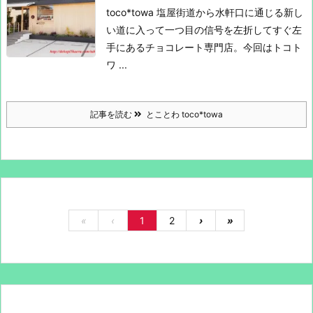
toco*towa
塩屋街道から水軒口に通じる新し
い道に入って一つ目の信号を
左折してすぐ左
手にあるチョコレート専門店。
今回はトコト
ワ ...
記事を読む
とことわ toco*towa
«
‹
1
2
›
»