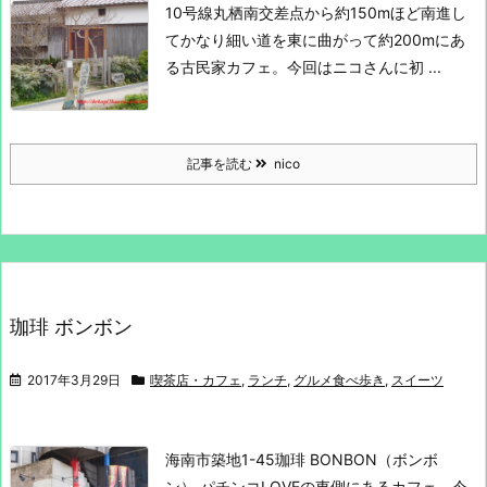
10号線丸栖南交差点から約150mほど南進し
て
かなり細い道を東に曲がって約200mにあ
る古民家カフェ。
今回はニコさんに初 ...
記事を読む
nico
珈琲 ボンボン
2017年3月29日
喫茶店・カフェ
,
ランチ
,
グルメ食べ歩き
,
スイーツ
海南市築地1-45
珈琲 BONBON（ボンボ
ン）
パチンコLOVEの東側にあるカフェ。
今