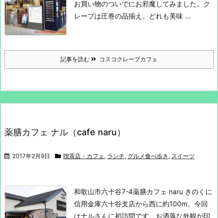
お買い物のついでにお邪魔してみました。
ク
レープは圧巻の品揃え。
どれも美味 ...
記事を読む
コスコクレープカフェ
薬膳カフェ ナル（cafe naru）
2017年2月9日
喫茶店・カフェ
,
ランチ
,
グルメ食べ歩き
,
スイーツ
和歌山市六十谷7-4
薬膳カフェ naru
きのくに
信用金庫六十谷支店から西に約100m。
今回
はナルさんに初訪問です。
お洒落な外観が印