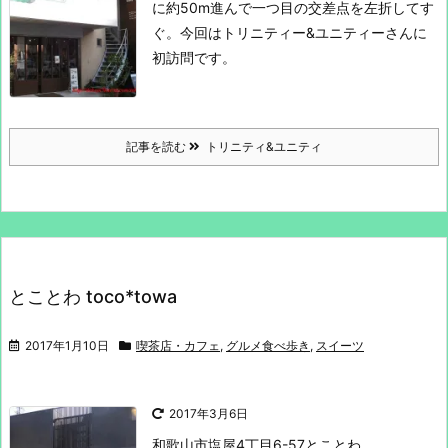
に約50m進んで一つ目の交差点を左折してす
ぐ。
今回はトリニティー&ユニティーさんに
初訪問です。
記事を読む
トリニティ&ユニティ
とことわ toco*towa
2017年1月10日
喫茶店・カフェ
,
グルメ食べ歩き
,
スイーツ
2017年3月6日
和歌山市塩屋4丁目6-57
とことわ