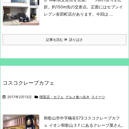
折。約150m先の交差点。
正面にはセブンイ
レブン友田町店があります。
今回は ...
記事を読む
語りばさ
コスコクレープカフェ
2017年2月13日
喫茶店・カフェ
,
グルメ食べ歩き
,
スイーツ
和歌山市中字楠谷573
コスコクレープカフ
ェ
イオン和歌山３Ｆにあるクレープ屋さん。