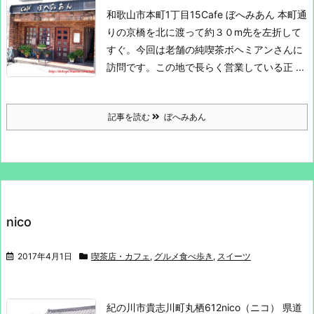
和歌山市本町1丁目15
Cafe ぼへみあん
本町通
りの京橋を北に渡って約３０m先を左折して
すぐ。
今回は老舗の純喫茶ボヘミアンさんに
訪問です。
この地で長らく営業している正 ...
記事を読む
ぼへみあん
nico
2017年4月1日
喫茶店・カフェ
,
グルメ食べ歩き
,
スイーツ
紀の川市貴志川町丸栖612
nico（ニコ）
県道