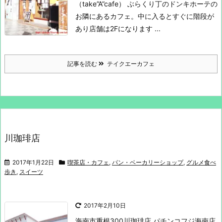
（take”A”cafe）
ぶらくり丁のドンキホーテの
お隣にあるカフェ。
中に入るとすぐに階段が
あり店舗は2Fになります ...
記事を読む
テイクエーカフェ
川珈琲店
2017年1月22日
喫茶店・カフェ
,
パン・ベーカリーショップ
,
グルメ食べ
歩き
,
スイーツ
2017年2月10日
海南市重根300
川珈琲店
パチンコフジ海南店