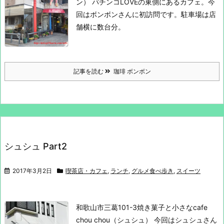
ン）
パチンコLOVEの東側にあるカフェ。
今
回はボンボンさんに初訪問です。
駐車場は店
舗横に数台分。
記事を読む
珈琲 ボンボン
シュシュ Part2
2017年3月2日
喫茶店・カフェ
,
ランチ
,
グルメ食べ歩き
,
スイーツ
和歌山市三葛101-3
焼き菓子と小さなcafe
chou chou（シュシュ）
今回はシュシュさん