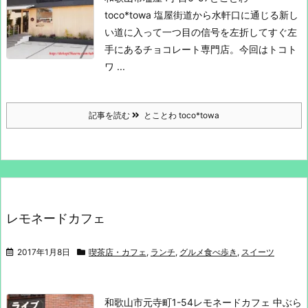
toco*towa
塩屋街道から水軒口に通じる新し
い道に入って一つ目の信号を
左折してすぐ左
手にあるチョコレート専門店。
今回はトコト
ワ ...
記事を読む
とことわ toco*towa
レモネードカフェ
2017年1月8日
喫茶店・カフェ
,
ランチ
,
グルメ食べ歩き
,
スイーツ
和歌山市元寺町1-54
レモネードカフェ
中ぶら