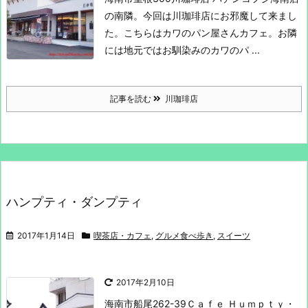
の南隣。
今回は川珈琲店にお邪魔して来まし
た。
こちらはカワのパン屋さんカフェ。
お隣
には地元ではお馴染みのカワのパ ...
記事を読む
川珈琲店
ハンプティ・ダンプティ
2017年1月14日
喫茶店・カフェ
,
グルメ食べ歩き
,
スイーツ
2017年2月10日
海南市船尾262-39
Ｃａｆｅ Ｈｕｍｐｔｙ・