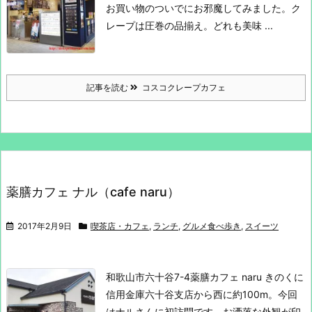
お買い物のついでにお邪魔してみました。
ク
レープは圧巻の品揃え。
どれも美味 ...
記事を読む
コスコクレープカフェ
薬膳カフェ ナル（cafe naru）
2017年2月9日
喫茶店・カフェ
,
ランチ
,
グルメ食べ歩き
,
スイーツ
和歌山市六十谷7-4
薬膳カフェ naru
きのくに
信用金庫六十谷支店から西に約100m。
今回
はナルさんに初訪問です。
お洒落な外観が印