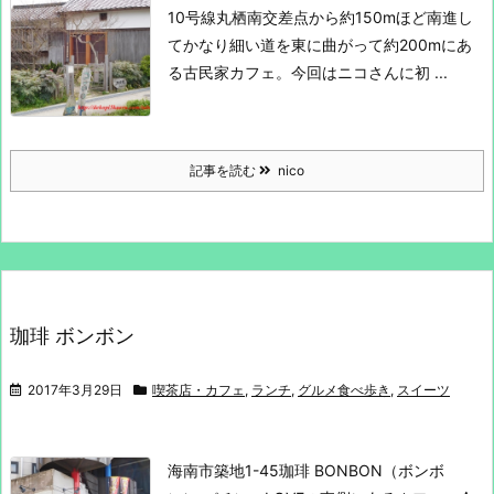
10号線丸栖南交差点から約150mほど南進し
て
かなり細い道を東に曲がって約200mにあ
る古民家カフェ。
今回はニコさんに初 ...
記事を読む
nico
珈琲 ボンボン
2017年3月29日
喫茶店・カフェ
,
ランチ
,
グルメ食べ歩き
,
スイーツ
海南市築地1-45
珈琲 BONBON（ボンボ