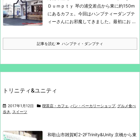
Ｄｕｍｐｔｙ
琴の浦交差点から東に約150m
にあるカフェ。
今回はハンプティーダンプテ
ィーさんにお邪魔してきました。
最初にお ...
記事を読む
ハンプティ・ダンプティ
トリニティ&ユニティ
2017年1月12日
喫茶店・カフェ
,
パン・ベーカリーショップ
,
グルメ食べ
歩き
,
スイーツ
和歌山市雑賀町2-2F
Trinity&Unity
京橋から東