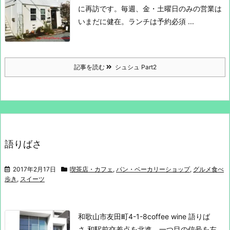
に再訪です。
毎週、金・土曜日のみの営業は
いまだに健在。
ランチは予約必須 ...
記事を読む
シュシュ Part2
語りばさ
2017年2月17日
喫茶店・カフェ
,
パン・ベーカリーショップ
,
グルメ食べ
歩き
,
スイーツ
和歌山市友田町4-1-8
coffee wine 語りば
さ
和駅前交差点を北進。一つ目の信号を左